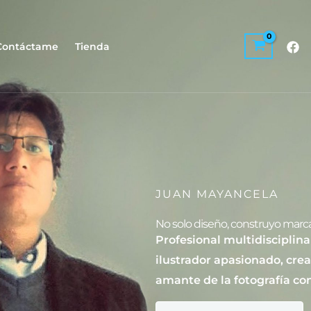
Contáctame
Tienda
JUAN MAYANCELA
No solo diseño, construyo marc
Profesional multidisciplina
ilustrador apasionado, crea
amante de la fotografía con