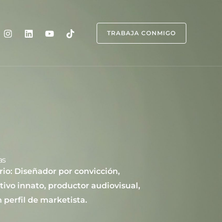
TRABAJA CONMIGO
as
rio: Diseñador por convicción,
tivo innato, productor audiovisual,
 perfil de marketista.