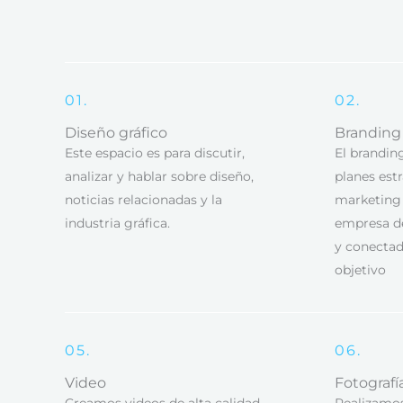
01.
02.
Diseño gráfico
Branding
Este espacio es para discutir,
El branding
analizar y hablar sobre diseño,
planes est
noticias relacionadas y la
marketing 
industria gráfica.
empresa de
y conectad
objetivo
05.
06.
Video
Fotografí
Creamos videos de alta calidad
Realizamos